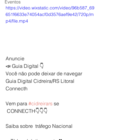
Eventos
https://video.wixstatic.com/video/96b587_69
651f6633e74054acf0d3576aef9e42/720p/m
p4/file.mp4
Anuncie
📣 Guia Digital 👇
Você não pode deixar de navegar 
Guia Digital Cidreira/RS Litoral 
Connecth 
Vem para 
#cidreirars
 se
 CONNECTH👇👇👇
Saiba sobre  tráfego Nacional 