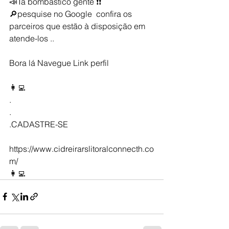
📣Tá bombástico gente ❗❗ 
🔎pesquise no Google  confira os  
parceiros que estão à disposição em 
atende-los ..
Bora lá Navegue Link perfil 
👩‍💻
.
.
.CADASTRE-SE
https://www.cidreirarslitoralconnecth.co
m/
👩‍💻