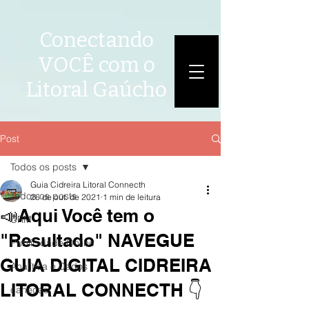
Conectando
VOCÊ com o
Litoral Gaúcho
Post
Todos os posts
Guia Cidreira Litoral Connecth
Todos os posts
26 de out. de 2021
1 min de leitura
📣Aqui Você tem o
CRM
"Resultado" NAVEGUE
Publicidade Online
GUIA DIGITAL CIDREIRA
Analítica e Dados
LITORAL CONNECTH 👇
canecas