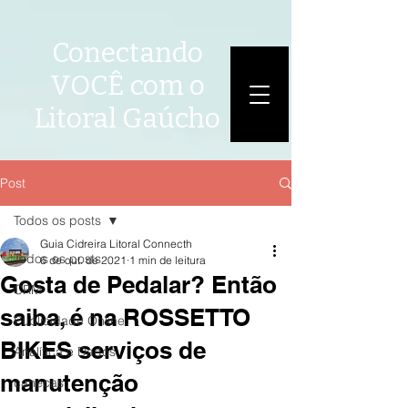
Conectando
VOCÊ com o
Litoral Gaúcho
Post
Todos os posts
Guia Cidreira Litoral Connecth
Todos os posts
6 de out. de 2021
1 min de leitura
Gosta de Pedalar? Então
CRM
saiba, é na ROSSETTO
Publicidade Online
BIKES serviços de
Analítica e Dados
manutenção
canecas