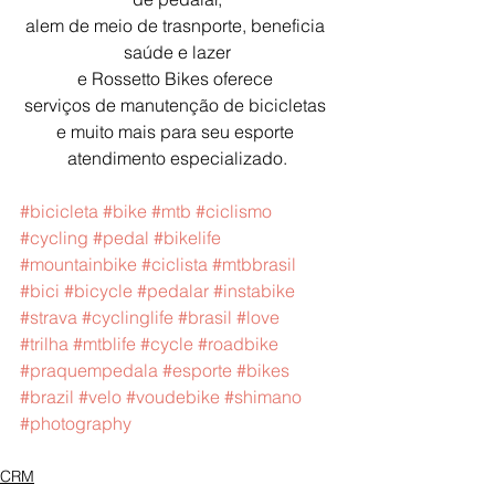
alem de meio de trasnporte, beneficia 
saúde e lazer
e Rossetto Bikes oferece 
serviços de manutenção de bicicletas 
e muito mais para seu esporte 
atendimento especializado.
#bicicleta
#bike
#mtb
#ciclismo
#cycling
#pedal
#bikelife
#mountainbike
#ciclista
#mtbbrasil
#bici
#bicycle
#pedalar
#instabike
#strava
#cyclinglife
#brasil
#love
#trilha
#mtblife
#cycle
#roadbike
#praquempedala
#esporte
#bikes
#brazil
#velo
#voudebike
#shimano
#photography
CRM