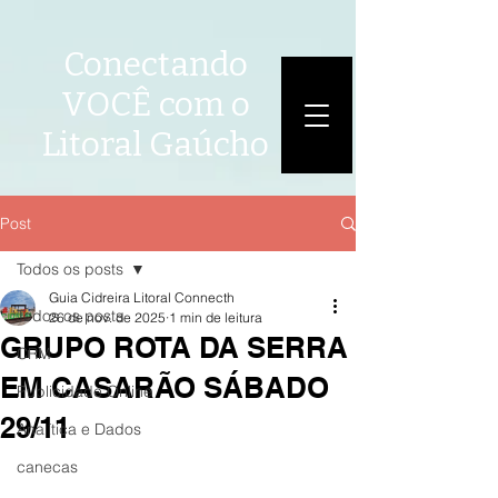
Conectando
VOCÊ com o
Litoral Gaúcho
Post
Todos os posts
Guia Cidreira Litoral Connecth
Todos os posts
26 de nov. de 2025
1 min de leitura
GRUPO ROTA DA SERRA
CRM
EM CASARÃO SÁBADO
Publicidade Online
29/11
Analítica e Dados
canecas