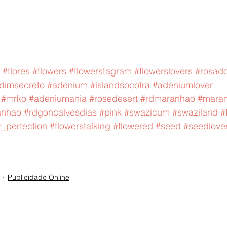
#flores
#flowers
#flowerstagram
#flowerslovers
#rosad
rdimsecreto
#adenium
#islandsocotra
#adeniumlover
#mrko
#adeniumania
#rosedesert
#rdmaranhao
#mara
anhao
#rdgoncalvesdias
#pink
#swazicum
#swaziland
#
r_perfection
#flowerstalking
#flowered
#seed
#seedlove
Publicidade Online