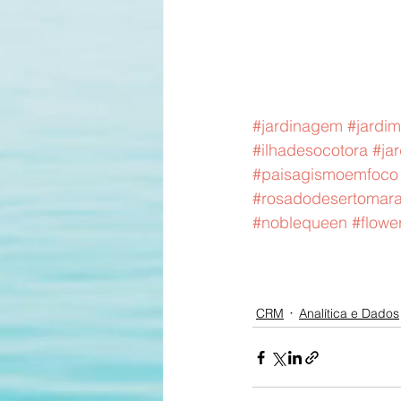
#jardinagem
#jardim
#ilhadesocotora
#ja
#paisagismoemfoco
#rosadodesertomar
#noblequeen
#flowe
CRM
Analítica e Dados