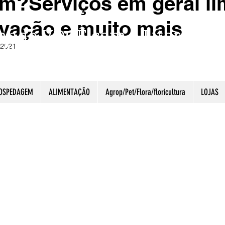
im?Serviços em geral l
vação e muito mais
ando VOCÊ com o Litoral Ga
É A NOSSA ESSÊNCIA.
 2021
OSPEDAGEM
ALIMENTAÇÃO
Agrop/Pet/Flora/floricultura
LOJAS