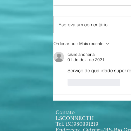
Escreva um comentário
🙏🏻PROGRAMAÇÃO
Ordenar por:
Mais recente
FESTA DE IEMANJÁ –
CIDREIRA 2026 ✨🌊
cisnelancheria
01 de dez. de 2021
Serviço de qualidade super 
Curtir
Responder
Contato
LSCONNECTH
Tel: (51)980391219
Endereço:
Cidreira/RS-Rio Gr