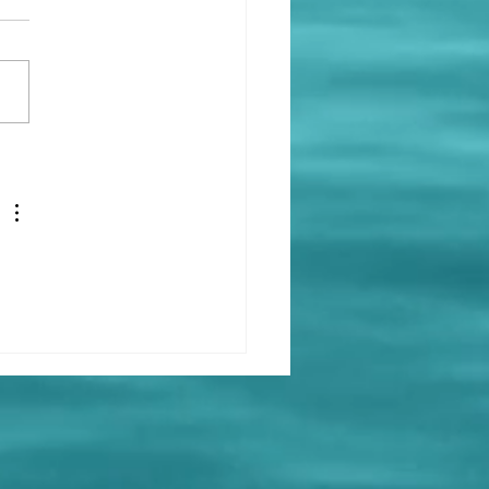
rão Cidreira 2026
e com tudo na Concha
tica!