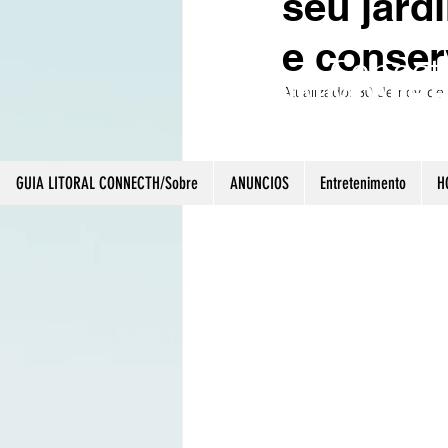
seu jard
e conser
Conect
CRIATIVIDADE 
Atualizado:
30 de nov. de
GUIA LITORAL CONNECTH/Sobre
ANUNCIOS
Entretenimento
H