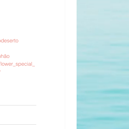
odeserto
nhão
flower_special_
r