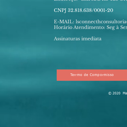
CNPJ 32.818.638/0001-20
E-MAIL:
lsconnecthconsultor
Horário Atendimento: Seg à Sex
Assinaturas imediata
Terrmo de Compormisso
© 2020 Mark