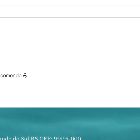
ATENÇÃO! RODA DE
O Ve
SAMBA NO EL BALADAY
segu
Acús
🎶⚠️ Grupo Bangalô 16h
recomendo 💪
ande do Sul RS CEP: 95595-000