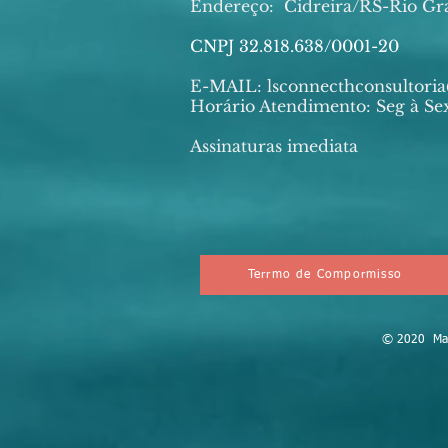
Endereço:
Cidreira/RS-Rio Gr
CNPJ 32.818.638/0001-20
E-MAIL:
lsconnecthconsultor
Horário Atendimento: Seg à Sex
Assinaturas imediata
Terrmo de Compormisso
© 2020 Mark