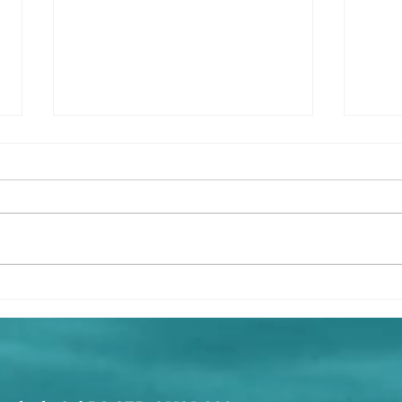
ATENÇÃO! RODA DE
O Ve
SAMBA NO EL BALADAY
segu
Acús
🎶⚠️ Grupo Bangalô 16h