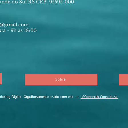
ande do Sul RS CEP: 95595-000
ia@gmail.com
ta - 9h às 18:00
Sobre
eting Digital. Orgulhosamente criado com
wix e
LSConnecth Consultoria