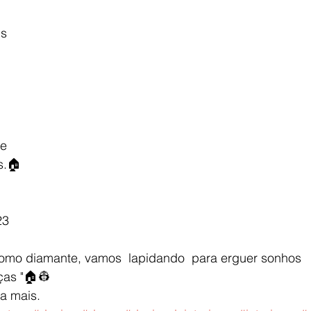
is
e
s.🏠
23
como diamante, vamos  lapidando  para erguer sonhos 
ças "🏠👷
ba mais.