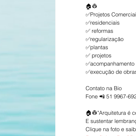
🏠👷
✅Projetos Comercia
✅residenciais
✅ reformas
✅regularização
✅plantas
✅ projetos
✅acompanhamento 
✅execução de obra
Contato na Bio 
Fone 📲 51 9967-69
🏠👷"Arquitetura é 
E sustentar lembran
Clique na foto e sai