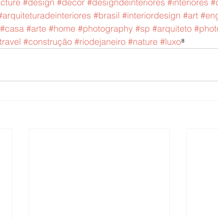
ecture
#design
#decor
#designdeinteriores
#interiores
#
#arquiteturadeinteriores
#brasil
#interiordesign
#art
#en
#casa
#arte
#home
#photography
#sp
#arquiteto
#phot
travel
#construção
#riodejaneiro
#nature
#luxo
⁸