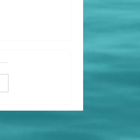
rão Cidreira 2026
e com tudo na Concha
tica!