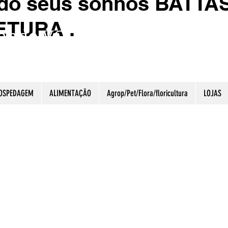
ndo seus sonhos BATTA
ETURA .
ando VOCÊ com o Litoral Ga
É A NOSSA ESSÊNCIA.
OSPEDAGEM
ALIMENTAÇÃO
Agrop/Pet/Flora/floricultura
LOJAS