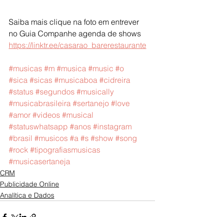
Saiba mais clique na foto em entrever  
no Guia Companhe agenda de shows 
https://linktr.ee/casarao_barerestaurante
#musicas
#m
#musica
#music
#o
#sica
#sicas
#musicaboa
#cidreira
#status
#segundos
#musically
#musicabrasileira
#sertanejo
#love
#amor
#videos
#musical
#statuswhatsapp
#anos
#instagram
#brasil
#musicos
#a
#s
#show
#song
#rock
#tipografiasmusicas
#musicasertaneja
CRM
Publicidade Online
Analítica e Dados