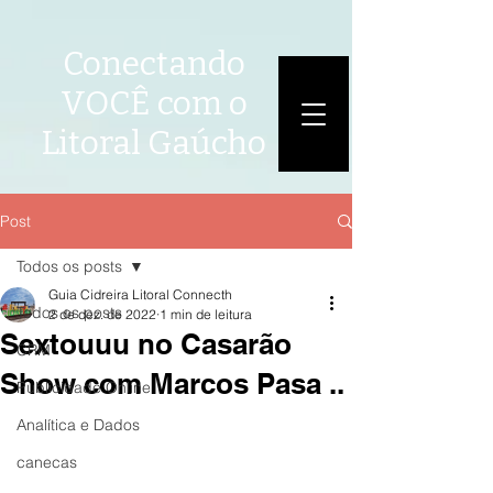
Conectando
VOCÊ com o
Litoral Gaúcho
Post
Todos os posts
Guia Cidreira Litoral Connecth
Todos os posts
2 de dez. de 2022
1 min de leitura
Sextouuu no Casarão
CRM
Show com Marcos Pasa ..
Publicidade Online
Analítica e Dados
canecas