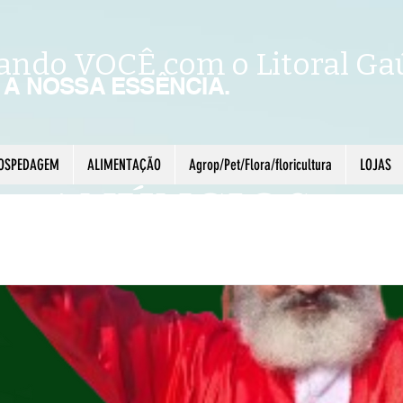
ando VOCÊ com o Litoral Ga
É A NOSSA ESSÊNCIA.
OSPEDAGEM
ALIMENTAÇÃO
Agrop/Pet/Flora/floricultura
LOJAS
ANÚNCIOS