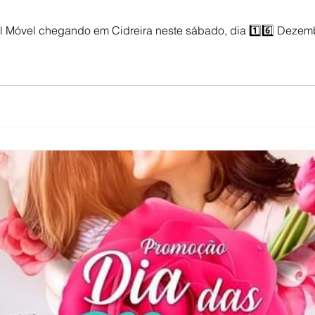
airros da cidade....🚨 Fiquem