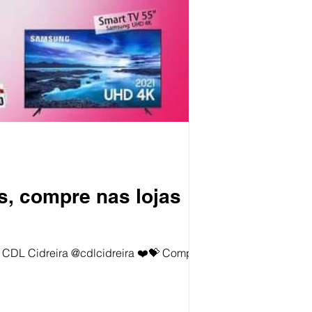
, compre nas lojas
ira ❤️💝 Comprando