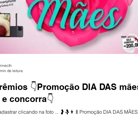
onnecth
 min de leitura
rêmios 👇Promoção DIA DAS mães
 e concorra👇
ar clicando na foto ... 🤰🤱👩‍🍼Promoção DIA DAS MÃES CDL Cidreira @cdlcidre