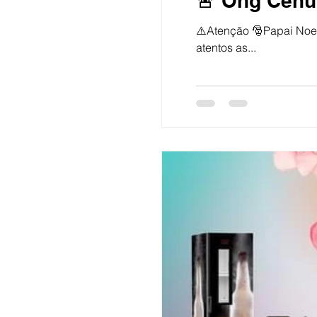
🚨 Ong Cehu
⚠️Atenção 🎅Papai Noel Móvel chegando em Cidreira neste sábado, dia 1️⃣6️⃣ Dezembro nos b
atentos as...