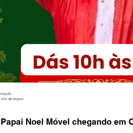
onnecth
 min de leitura
el chegando em Cidreira neste sábado,