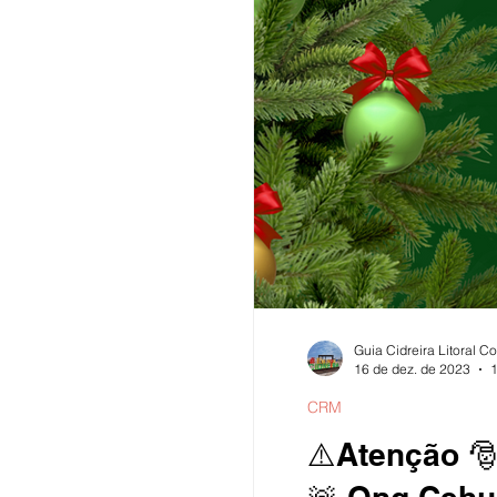
Guia Cidreira Litoral C
16 de dez. de 2023
1
CRM
⚠️Atenção 🎅Papai Noel Móv