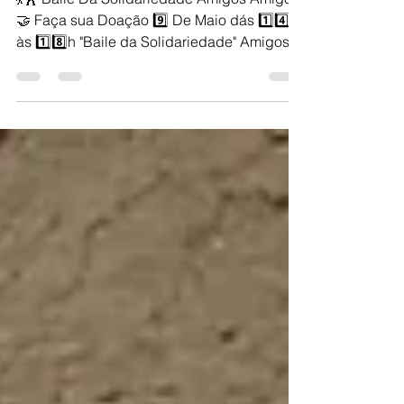
💃🕺 Baile Da Solidariedade Amigos Amigos
🤝 Faça sua Doação 9️⃣ De Maio dás ️1️⃣4️⃣h
às 1️⃣8️⃣h "Baile da Solidariedade" Amigos...