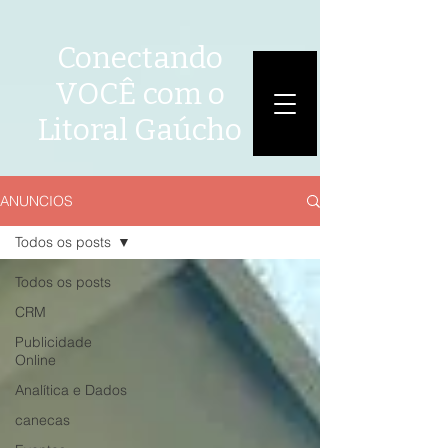
Conectando
VOCÊ com o
Litoral Gaúcho
ANUNCIOS
ANÚNCIOS
Todos os posts
Todos os posts
CRM
Publicidade
Online
Analítica e Dados
canecas