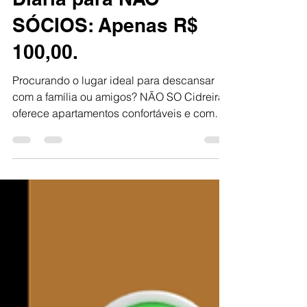
Diária para NÃO
SÓCIOS: Apenas R$
100,00.
Procurando o lugar ideal para descansar
com a família ou amigos? NÃO SO Cidreira
oferece apartamentos confortáveis e com
uma localização excelente! ✅ Destaques do
nosso espaço: 🏠 Acomodações para até 5
pessoas . 💰 Diária para NÃO SÓCIOS:
Apenas R$ 100,00 . 🍽️ Restaurante no local:
Opções À La Carte e Marmitex fresquinho
todos os dias! 📍 Endereço: Rua Jorge
Moisés Rio Branco Gil, 2585 - Cidreira/RS.
Não perca tempo e garanta sua reserva
agora mesmo! 📲 WhatsApp: (54) 996