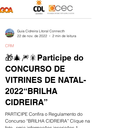
Guia Cidreira Litoral Connecth
22 de nov. de 2022
2 min de leitura
CRM
🎁🎄🎆🎇Participe do
CONCURSO DE
VITRINES DE NATAL-