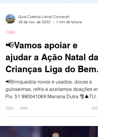
Guia Cidreira Litoral Connecth
28 de nov. de 2022
1 min de leitura
CRM
📢Vamos apoiar e
ajudar a Ação Natal das
Crianças Liga do Bem..
📢Brinquedos novos e usados, doces e
guloseimas, refris e aceitamos doações em
Pix. 51 990041069 Mariana Dutra 🎅🎄TUDO
ISSO PRO NATAL...