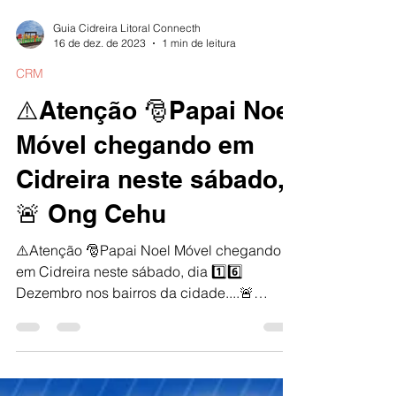
Guia Cidreira Litoral Connecth
16 de dez. de 2023
1 min de leitura
CRM
⚠️Atenção 🎅Papai Noel
Móvel chegando em
Cidreira neste sábado,
🚨 Ong Cehu
⚠️Atenção 🎅Papai Noel Móvel chegando
em Cidreira neste sábado, dia 1️⃣6️⃣
Dezembro nos bairros da cidade....🚨
Fiquem atentos as...