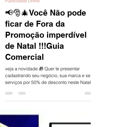
Guia Cidreira Litoral Connecth
23 de dez. de 2022
1 min de leitura
Publicidade Online
📢🎅🎄Você Não pode
ficar de Fora da
Promoção imperdível
de Natal !!!Guia
Comercial
veja a novidade 🎁 Quer te presentar
cadastrando seu negócio, sua marca e seus
serviços por 50% de desconto neste Natal, e
tudo isso...