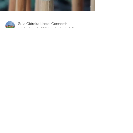
Guia Cidreira Litoral Connecth
11 de dez. de 2021
1 min de leitura
Natal Flor da Praia
Viveiro
É Natal no @flordapraiaviveiro e no
@guiadigital_cidreirars Enfeite de Natal