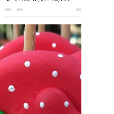
2022“BRILHA
CIDREIRA”
PARTICIPE Confira o Regulamento do
Concurso “BRILHA CIDREIRA” Clique na
foto.. smic informações inscrições 1.
CONCURSO 1.1 O Concurso de...