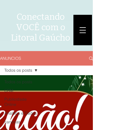
Conectando
VOCÊ com o
Litoral Gaúcho
ANUNCIOS
ANÚNCIOS
Todos os posts
Todos os posts
CRM
Publicidade
Online
Analítica e Dados
canecas