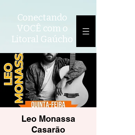
Conectando
VOCÊ com o
Litoral Gaúcho
Leo Monassa
Casarão