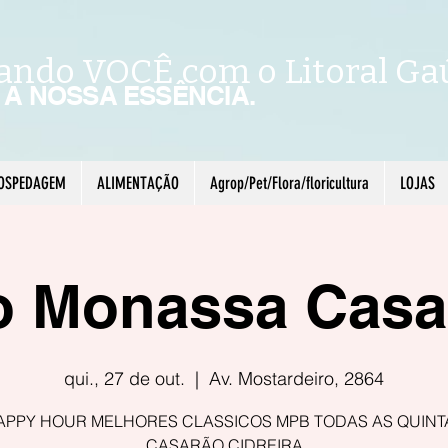
ando VOCÊ com o Litoral Ga
É A NOSSA ESSÊNCIA.
OSPEDAGEM
ALIMENTAÇÃO
Agrop/Pet/Flora/floricultura
LOJAS
o Monassa Casa
qui., 27 de out.
  |  
Av. Mostardeiro, 2864
APPY HOUR MELHORES CLASSICOS MPB TODAS AS QUINT
CASARÃO CIDREIRA