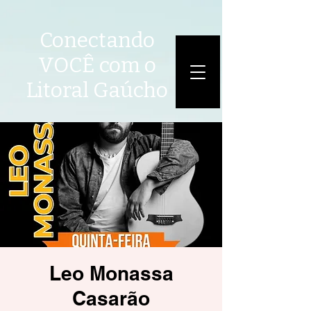
Conectando
VOCÊ com o
Litoral Gaúcho
Leo Monassa
Casarão