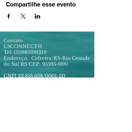
Compartilhe esse evento
Contato
LSCONNECTH
Tel:
(51)980391219
Endereço:
Cidreira/RS-Rio Grande
do Sul RS CEP:
95595-000
CNPJ
32.818.638
/0001-20
E-MAIL:
lsconnecthconsultoria@gmail.com
Horário Atendimento: Seg à Sexta -
9h às 18:00
Assinaturas imediata
© 2020 Marketing Digital. Orgulhosamente