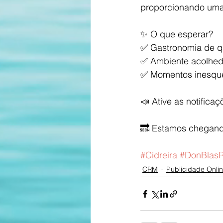
proporcionando uma 
✨ O que esperar?
✅ Gastronomia de q
✅ Ambiente acolhed
✅ Momentos inesque
📣 Ative as notific
🔜 Estamos chegando
#Cidreira
#DonBlasR
CRM
Publicidade Onli