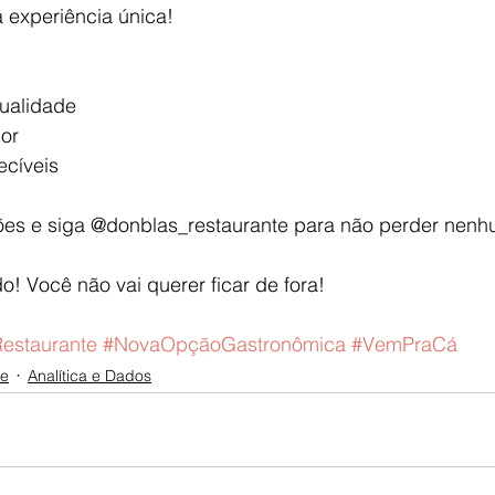
experiência única!
ualidade
or
cíveis
ações e siga @donblas_restaurante para não perder nen
! Você não vai querer ficar de fora!
estaurante
#NovaOpçãoGastronômica
#VemPraCá
ne
Analítica e Dados