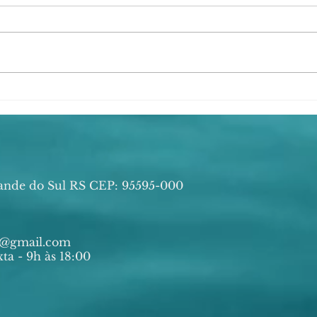
ATENÇÃO! RODA DE
O Ve
SAMBA NO EL BALADAY
segu
Acús
🎶⚠️ Grupo Bangalô 16h
ande do Sul RS CEP: 95595-000
ia@gmail.com
ta - 9h às 18:00