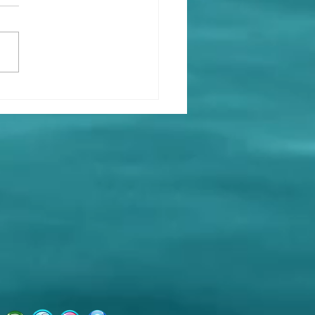
rão Cidreira 2026
e com tudo na Concha
tica!