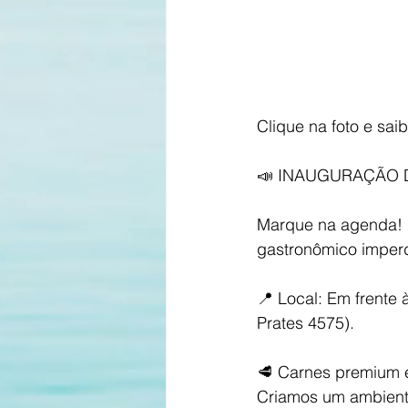
Clique na foto e sai
📣 INAUGURAÇÃO D
Marque na agenda! N
gastronômico imperd
📍 Local: Em frente 
Prates 4575).
🥩 Carnes premium 
Criamos um ambiente