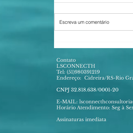
Escreva um comentário
🙏🏻PROGRAMAÇÃO
FESTA DE IEMANJÁ –
CIDREIRA 2026 ✨🌊
Contato
LSCONNECTH
Tel: (51)980391219
Endereço:
Cidreira/RS-Rio Gr
CNPJ 32.818.638/0001-20
E-MAIL:
lsconnecthconsultor
Horário Atendimento: Seg à Sex
Assinaturas imediata