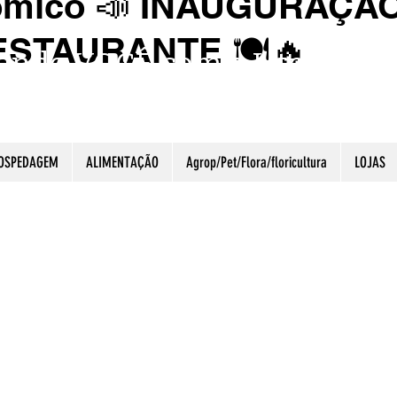
ômico 📣 INAUGURAÇÃ
STAURANTE 🍽️🔥
ando VOCÊ com o Litoral Ga
É A NOSSA ESSÊNCIA.
OSPEDAGEM
ALIMENTAÇÃO
Agrop/Pet/Flora/floricultura
LOJAS