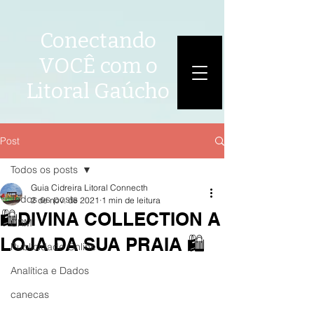
Conectando
VOCÊ com o
Litoral Gaúcho
Post
Todos os posts
Guia Cidreira Litoral Connecth
Todos os posts
2 de nov. de 2021
1 min de leitura
🛍DIVINA COLLECTION A
CRM
LOJA DA SUA PRAIA 🛍
Publicidade Online
Analítica e Dados
canecas