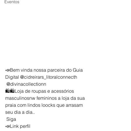
Eventos
📣Bem vinda nossa parceira do Guia 
Digital @cidreirars_litoralconnecth 
 @divinacollectionn 
🛍🛍Loja de roupas e acessórios 
masculinosnw femininos a loja da sua 
praia com lindos loocks que arrasam 
seu dia a dia..
 Siga
📣Link perfil