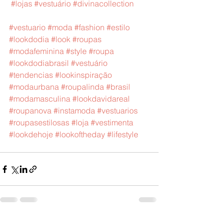
#lojas
#vestuário
#divinacollection
#vestuario
#moda
#fashion
#estilo
#lookdodia
#look
#roupas
#modafeminina
#style
#roupa
#lookdodiabrasil
#vestuário
#tendencias
#lookinspiração
#modaurbana
#roupalinda
#brasil
#modamasculina
#lookdavidareal
#roupanova
#instamoda
#vestuarios
#roupasestilosas
#loja
#vestimenta
#lookdehoje
#lookoftheday
#lifestyle