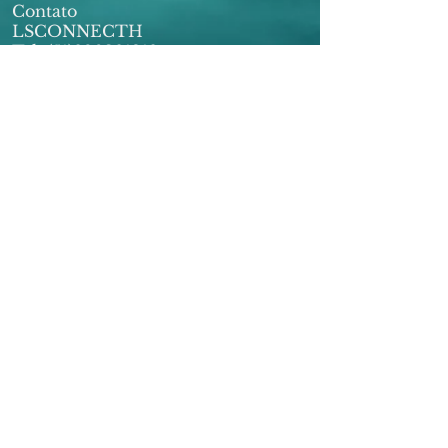
Contato
LSCONNECTH
Tel:
(51)980391219
Endereço:
Cidreira/RS-Rio Grande
do Sul RS CEP:
95595-000
CNPJ
32.818.638
/0001-20
E-MAIL:
lsconnecthconsultoria@gmail.com
Horário Atendimento: Seg à Sexta -
9h às 18:00
Assinaturas imediata
© 2020 Marketing Digital. Orgulhosamente
criado com
wix e
LSConnecth Consultoria
Terrmo de Compormisso