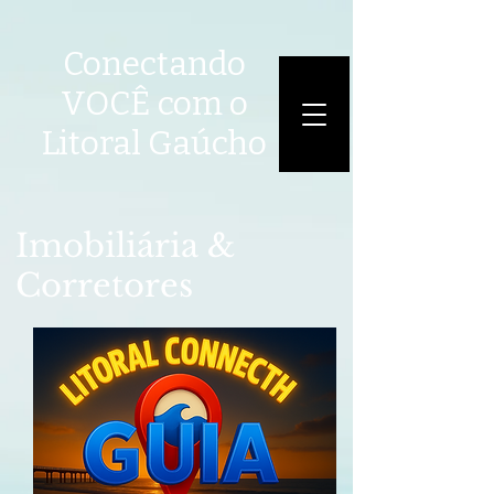
Conectando
VOCÊ com o
Litoral Gaúcho
Imobiliária &
Corretores