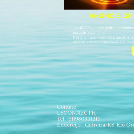
ANUNCIE GR
1 ANO DE anúncio grátis , preencha 
cadastro e participe.
Neste formato , logo, localização e te
descrito e botões interativos em um só
Contato
LSCONNECTH
Tel: (51)980391219
Endereço:
Cidreira/RS-Rio Gr