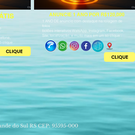
ÁTIS
ANUNCIE 1 ANO POR R$120,000
1 ANO DE anúncio com destaque na rolagem de
fotos
o
botões interativos:WatsApp, Instagram, Facebook,
Site, localização, e muito mais em um so clique :
lefone,
 clique .
CLIQUE
CLIQUE
ande do Sul RS CEP: 95595-000