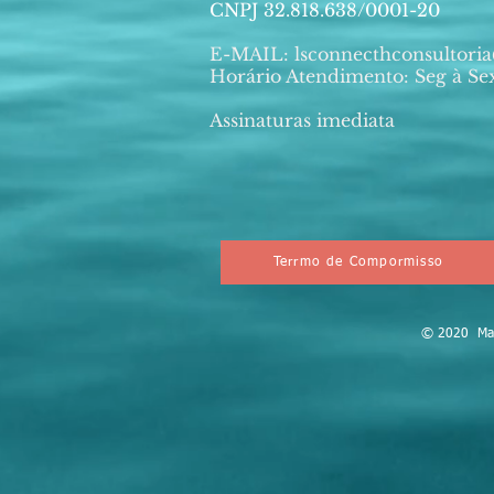
CNPJ 32.818.638/0001-20
E-MAIL:
lsconnecthconsultor
Horário Atendimento: Seg à Sex
Assinaturas imediata
Terrmo de Compormisso
© 2020 Mark